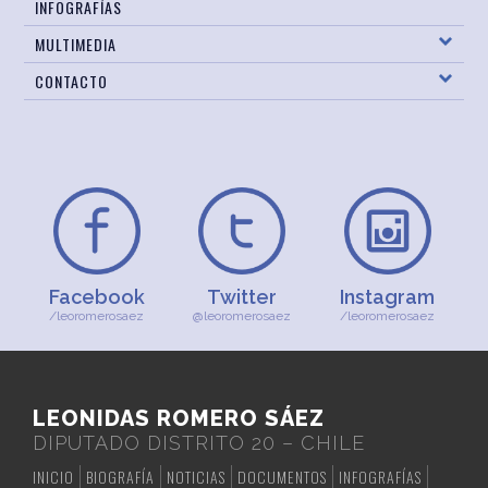
INFOGRAFÍAS
MULTIMEDIA
CONTACTO
Facebook
Twitter
Instagram
/leoromerosaez
@leoromerosaez
/leoromerosaez
LEONIDAS ROMERO SÁEZ
DIPUTADO DISTRITO 20 – CHILE
INICIO
BIOGRAFÍA
NOTICIAS
DOCUMENTOS
INFOGRAFÍAS