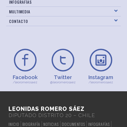
INFOGRAFÍAS
MULTIMEDIA
CONTACTO
Facebook
Twitter
Instagram
/leoromerosaez
@leoromerosaez
/leoromerosaez
LEONIDAS ROMERO SÁEZ
DIPUTADO DISTRITO 20 – CHILE
INICIO
BIOGRAFÍA
NOTICIAS
DOCUMENTOS
INFOGRAFÍAS