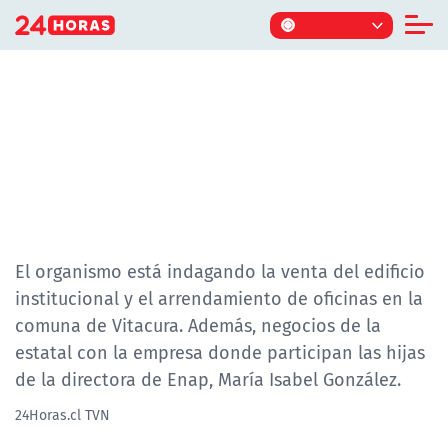
Click acá para ir directamente al contenido
SEÑALES
Informe Especial
TV Tiempo
Actualidad
Fiscalía de Alta Complejidad investiga
a ENAP por venta de edificio y
Internacional
eventual conflicto de intereses
Regiones
Tendencias
El organismo está indagando la venta del edificio
institucional y el arrendamiento de oficinas en la
Noticiarios
comuna de Vitacura. Además, negocios de la
Programas
estatal con la empresa donde participan las hijas
de la directora de Enap, María Isabel González.
24Horas.cl TVN