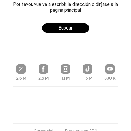
Por favor, vuelva a escribir la dirección o diríjase a la
página principal
Buscar
2.6 M
2.5 M
1.1 M
1,5 M
330 K
Comercial
Frecuencias ADN