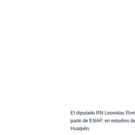
El diputado RN Leonidas Rom
por parte de ENAP, en estud
relocalizadas en Hualpén.