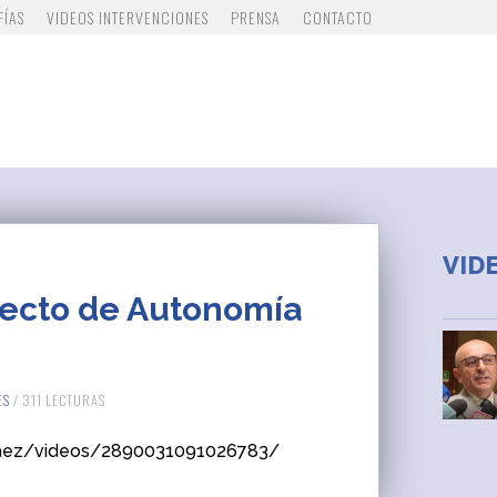
FÍAS
VIDEOS INTERVENCIONES
PRENSA
CONTACTO
VID
yecto de Autonomía
ES
/ 311 LECTURAS
saez/videos/2890031091026783/