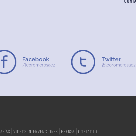
CONT
Facebook
Twitter
/leoromerosaez
@leoromerosaez
AFÍAS
VIDEOS INTERVENCIONES
PRENSA
CONTACTO