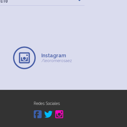
ACTO
Instagram
/leoromerosaez
Redes Sociales