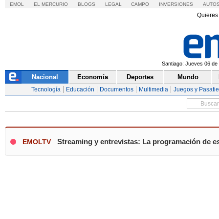
EMOL
EL MERCURIO
BLOGS
LEGAL
CAMPO
INVERSIONES
AUTO
Quieres 
Santiago: Jueves 06 de 
Nacional
Economía
Deportes
Mundo
Tecnología
Educación
Documentos
Multimedia
Juegos y Pasati
Streaming y entrevistas: La programación de es
EMOLTV
PORTADA
RESULTADOS
NOTICIAS
GLOSARIO
"Rechazar para reformar": La 