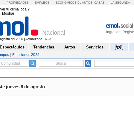
S
PROPIEDADES
EMPLEOS
ECONÓMICOS.CL
AUTOS
-
CASAS
LA SEGUNDA
ver tu clima local?
Mostrar
Nacional
Ingresar
Regist
|
agosto del 2026 | Actualizado 16:23
Espectáculos
Tendencias
Autos
Servicios
empos
Elecciones 2025
te jueves 6 de agosto
EMOLTV
CONSTITUCIÓN ACTUAL
bandera que surge en Chile