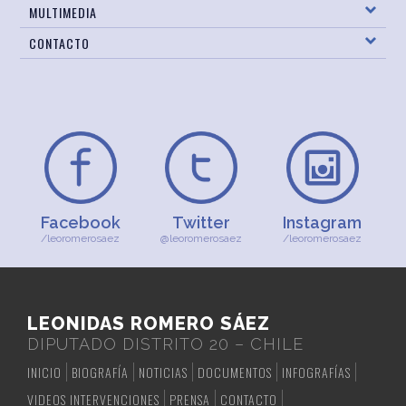
MULTIMEDIA
CONTACTO
Facebook
Twitter
Instagram
/leoromerosaez
@leoromerosaez
/leoromerosaez
LEONIDAS ROMERO SÁEZ
DIPUTADO DISTRITO 20 – CHILE
INICIO
BIOGRAFÍA
NOTICIAS
DOCUMENTOS
INFOGRAFÍAS
VIDEOS INTERVENCIONES
PRENSA
CONTACTO