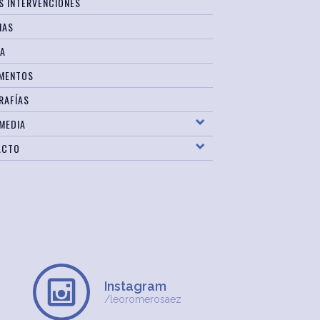
S INTERVENCIONES
IAS
SA
MENTOS
RAFÍAS
MEDIA
ACTO
Instagram
/leoromerosaez