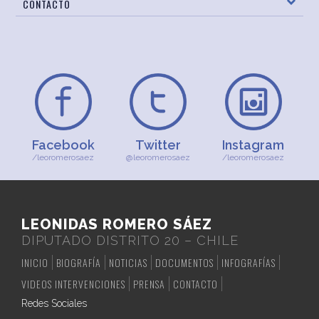
CONTACTO
Facebook
Twitter
Instagram
/leoromerosaez
@leoromerosaez
/leoromerosaez
LEONIDAS ROMERO SÁEZ
DIPUTADO DISTRITO 20 – CHILE
INICIO
BIOGRAFÍA
NOTICIAS
DOCUMENTOS
INFOGRAFÍAS
VIDEOS INTERVENCIONES
PRENSA
CONTACTO
Redes Sociales