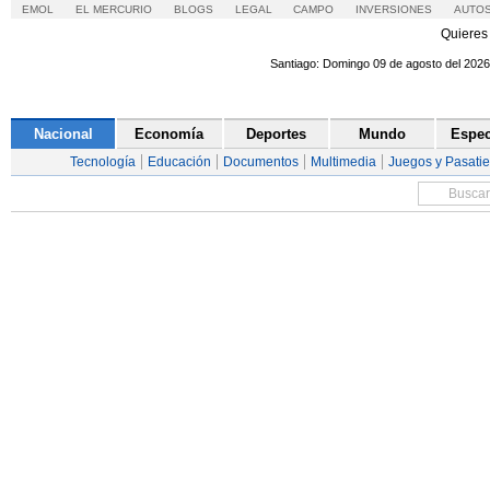
EMOL
EL MERCURIO
BLOGS
LEGAL
CAMPO
INVERSIONES
AUTO
Quieres 
Santiago: Domingo 09 de 
Nacional
Economía
Deportes
Mundo
Tecnología
Educación
Documentos
Multimedia
Juegos y Pasati
Streaming y entrevistas: La programación de e
EMOLTV
Chile Vamos no logra asegurar
promulgación de ley que limita
Desde RN reconocen que de los 25 votos con que conta