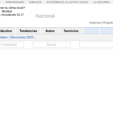
S
PROPIEDADES
EMPLEOS
ECONÓMICOS.CL
AUTOS
-
CASAS
LA SEGUNDA
ver tu clima local?
Mostrar
Nacional
Ingresar
Regist
|
agosto del 2026 | Actualizado 02:17
Espectáculos
Tendencias
Autos
Servicios
empos
Elecciones 2025
ste fin de semana
 los votos para veto y
 reelección toma fuerza
rían en su bancada para apoyar una iniciativa de este t