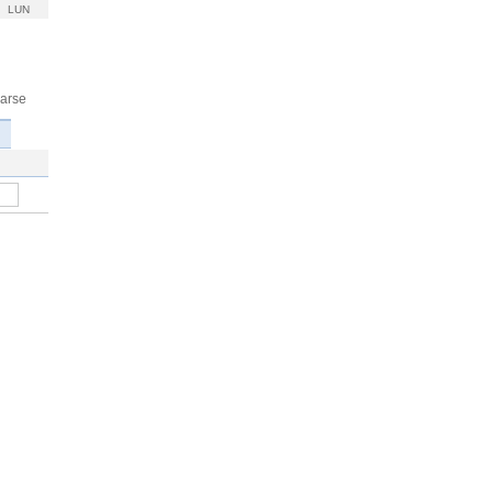
LUN
rarse
ipo,