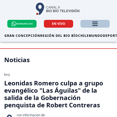
EN VIVO
DENUNCIAS
GRAN CONCEPCIÓN
REGIÓN DEL BIO BÍO
CHILE
MUNDO
DEPORT
Noticias
hrs
Leonidas Romero culpa a grupo
evangélico "Las Águilas" de la
salida de la Gobernación
penquista de Robert Contreras
con informacion de: