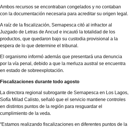
de merluza austral y 363,2 kilos de salmón Atlántico.
Proveedores
Ambos recursos se encontraban congelados y no
Multimedia
contaban con la documentación necesaria para
Opinion
acreditar su origen legal.
Designaciones
A raíz de la fiscalización, Sernapesca citó al infractor al
Juzgado de Letras de Ancud e incautó la totalidad de
Calendario de eventos
los productos, que quedaron bajo su custodia
provisional a la espera de lo que determine el tribunal.
Revista digital
El organismo informó además que presentará una
Siguenos
denuncia por la vía penal, debido a que la merluza
austral se encuentra en estado de sobreexplotación.
Fiscalizaciones durante todo agosto
La directora regional subrogante de Sernapesca en Los
Lagos, Sofía Milad Calisto, señaló que el servicio
mantiene controles en distintos puntos de la región
para resguardar el cumplimiento de la veda.