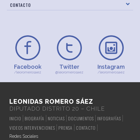
CONTACTO
Facebook
Twitter
Instagram
/leoromerosaez
@leoromerosaez
/leoromerosaez
LEONIDAS ROMERO SÁEZ
DIPUTADO DISTRITO 20 – CHILE
INICIO
BIOGRAFÍA
NOTICIAS
DOCUMENTOS
INFOGRAFÍAS
VIDEOS INTERVENCIONES
PRENSA
CONTACTO
Redes Sociales