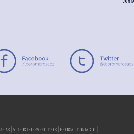
CONT
Facebook
Twitter
/leoromerosaez
@leoromerosaez
AFÍAS
VIDEOS INTERVENCIONES
PRENSA
CONTACTO