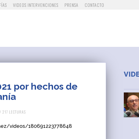
FÍAS
VIDEOS INTERVENCIONES
PRENSA
CONTACTO
VID
021 por hechos de
anía
/ 217 LECTURAS
aez/videos/180691223778648