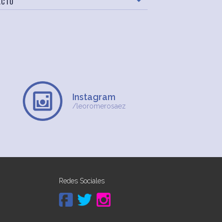
ACTO
Instagram
/leoromerosaez
Redes Sociales