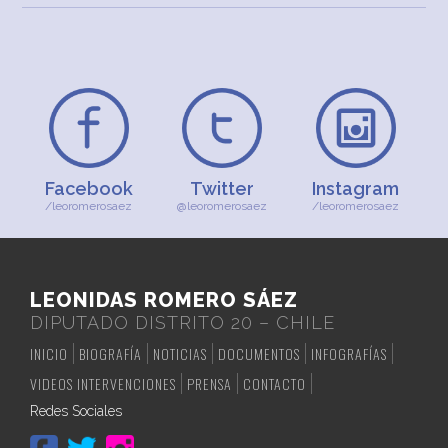
Facebook
Twitter
Instagram
/leoromerosaez
@leoromerosaez
/leoromerosaez
LEONIDAS ROMERO SÁEZ
DIPUTADO DISTRITO 20 – CHILE
INICIO
BIOGRAFÍA
NOTICIAS
DOCUMENTOS
INFOGRAFÍAS
VIDEOS INTERVENCIONES
PRENSA
CONTACTO
Redes Sociales