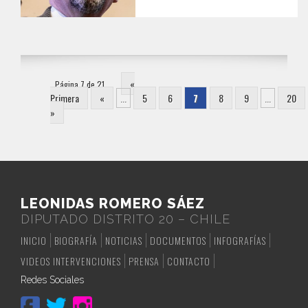
«
Página 7 de 21
Primera
«
...
5
6
7
8
9
...
20
»
LEONIDAS ROMERO SÁEZ
DIPUTADO DISTRITO 20 – CHILE
INICIO
BIOGRAFÍA
NOTICIAS
DOCUMENTOS
INFOGRAFÍAS
VIDEOS INTERVENCIONES
PRENSA
CONTACTO
Redes Sociales