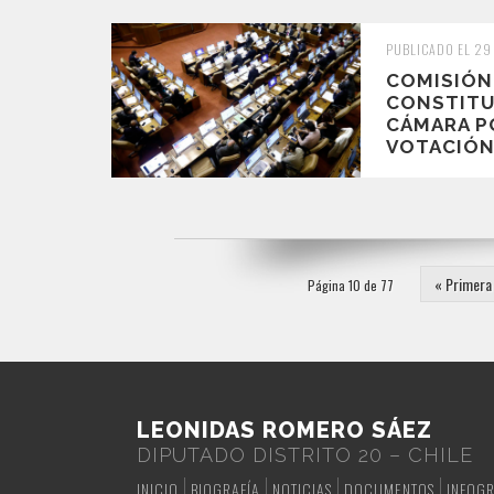
PUBLICADO EL 29
COMISIÓN
CONSTITU
CÁMARA P
VOTACIÓN 
« Primera
Página 10 de 77
LEONIDAS ROMERO SÁEZ
DIPUTADO DISTRITO 20 – CHILE
INICIO
BIOGRAFÍA
NOTICIAS
DOCUMENTOS
INFOGR