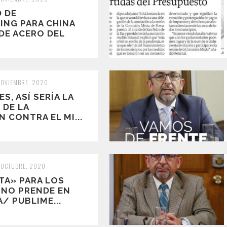
D DE
ING PARA CHINA
DE ACERO DEL
NOVIEMBRE, 2020
S, ASÍ SERÍA LA
 DE LA
 CONTRA EL MI...
 OCTUBRE, 2020
TA» PARA LOS
 NO PRENDE EN
/ PUBLIME...