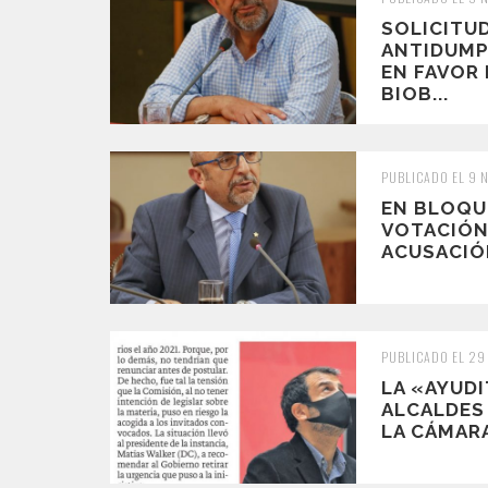
SOLICITU
ANTIDUMP
EN FAVOR 
BIOB...
PUBLICADO EL 9 
EN BLOQUE
VOTACIÓN
ACUSACIÓN
PUBLICADO EL 29
LA «AYUDI
ALCALDES
LA CÁMARA