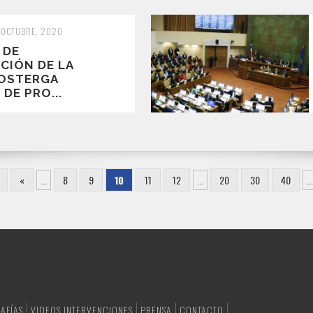
 OCTUBRE, 2020
 DE
CIÓN DE LA
OSTERGA
DE PRO...
«
...
8
9
10
11
12
...
20
30
40
..
AFÍAS
VIDEOS INTERVENCIONES
PRENSA
CONTACTO