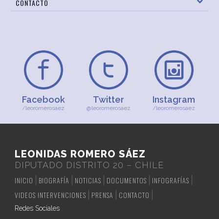
CONTACTO
Facebook
Twitter
Instagram
/leoromerosaez
@leoromerosaez
/leoromerosaez
LEONIDAS ROMERO SÁEZ
DIPUTADO DISTRITO 20 – CHILE
INICIO
BIOGRAFÍA
NOTICIAS
DOCUMENTOS
INFOGRAFÍAS
VIDEOS INTERVENCIONES
PRENSA
CONTACTO
Redes Sociales