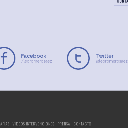
CONT
Facebook
Twitter
/leoromerosaez
@leoromerosaez
AFÍAS
VIDEOS INTERVENCIONES
PRENSA
CONTACTO