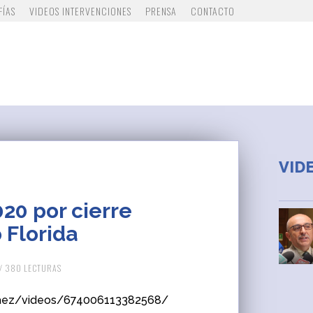
FÍAS
VIDEOS INTERVENCIONES
PRENSA
CONTACTO
VID
20 por cierre
 Florida
/ 380 LECTURAS
aez/videos/674006113382568/