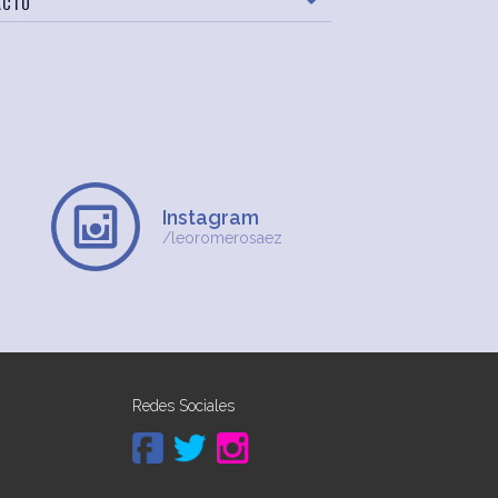
ACTO
Instagram
/leoromerosaez
Redes Sociales