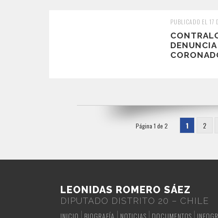
PUBLICADO EL 17 
CONTRALO
DENUNCIA
CORONAD
1
2
Página 1 de 2
LEONIDAS ROMERO SÁEZ
DIPUTADO DISTRITO 20 – CHILE
INICIO
BIOGRAFÍA
NOTICIAS
DOCUMENTOS
INFOGR