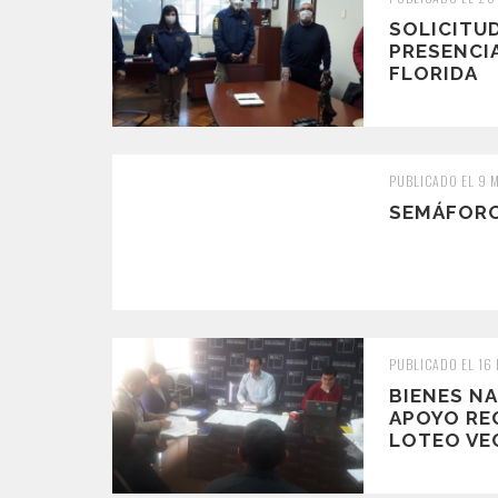
SOLICITU
PRESENCIA
FLORIDA
PUBLICADO EL 9 
SEMÁFORO
PUBLICADO EL 16
BIENES N
APOYO RE
LOTEO VEC