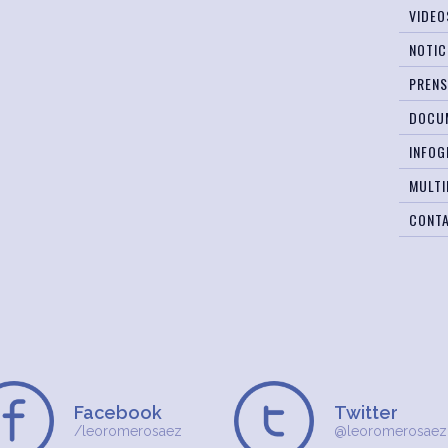
VIDEO
NOTIC
PREN
DOCU
INFOG
MULTI
CONT
Facebook
Twitter
/leoromerosaez
@leoromerosaez