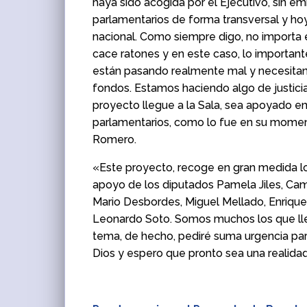
haya sido acogida por el Ejecutivo, sin em
parlamentarios de forma transversal y ho
nacional. Como siempre digo, no importa e
cace ratones y en este caso, lo important
están pasando realmente mal y necesitan
fondos. Estamos haciendo algo de justici
proyecto llegue a la Sala, sea apoyado e
parlamentarios, como lo fue en su momen
Romero.
«Este proyecto, recoge en gran medida l
apoyo de los diputados Pamela Jiles, Cami
Mario Desbordes, Miguel Mellado, Enriqu
Leonardo Soto. Somos muchos los que l
tema, de hecho, pediré suma urgencia par
Dios y espero que pronto sea una realidad»