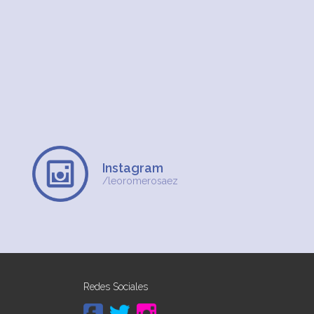
Instagram
/leoromerosaez
Redes Sociales