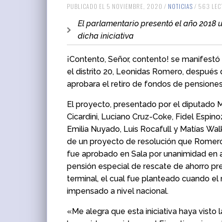
PUBLICADO EL 5 NOVIEMBRE, 2020 /
NOTICIAS
/ 563 LE
El parlamentario presentó el año 2018 u
dicha iniciativa
¡Contento, Señor, contento! se manifestó
el distrito 20, Leonidas Romero, después
aprobara el retiro de fondos de pensione
El proyecto, presentado por el diputado 
Cicardini, Luciano Cruz-Coke, Fidel Espino
Emilia Nuyado, Luis Rocafull y Matías Wal
de un proyecto de resolución que Romer
fue aprobado en Sala por unanimidad en a
pensión especial de rescate de ahorro p
terminal, el cual fue planteado cuando el 
impensado a nivel nacional.
«Me alegra que esta iniciativa haya vist