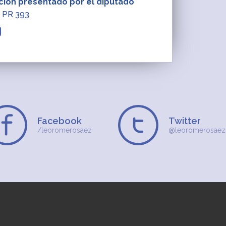
ción presentado por el diputado
PR 393
Facebook
Twitter
/leoromerosaez
@leoromerosaez