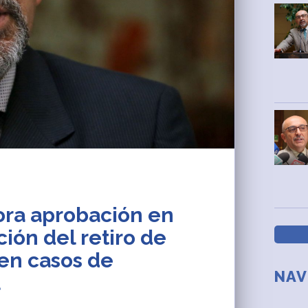
ora aprobación en
ión del retiro de
en casos de
NAV
l