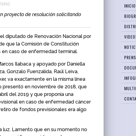
CTURAS
INICIO
n proyecto de resolución solicitando
BIOGR
DISTR
 el diputado de Renovación Nacional por
VIDEO
 de que la Comisión de Constitución
NOTIC
s en caso de enfermedad terminal.
PREN
Marcos Ilabaca y apoyado por Daniella
DOCU
za, Gonzalo Fuenzalida, Raúl Leiva,
INFOG
ker, va exactamente en la misma línea
o presentó en noviembre de 2018, que
MULTI
bril del 2019 y que proponía una
CONT
revisional en caso de enfermedad cáncer
retiro de fondos previsionales era algo
o la luz. Lamento que en su momento no