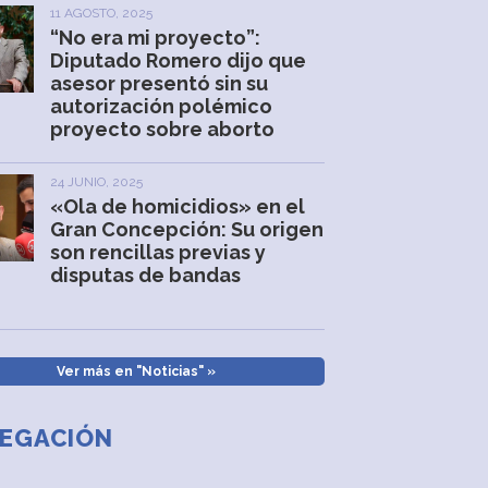
11 AGOSTO, 2025
“No era mi proyecto”:
Diputado Romero dijo que
asesor presentó sin su
autorización polémico
proyecto sobre aborto
24 JUNIO, 2025
«Ola de homicidios» en el
Gran Concepción: Su origen
son rencillas previas y
disputas de bandas
Ver más en "Noticias" »
EGACIÓN