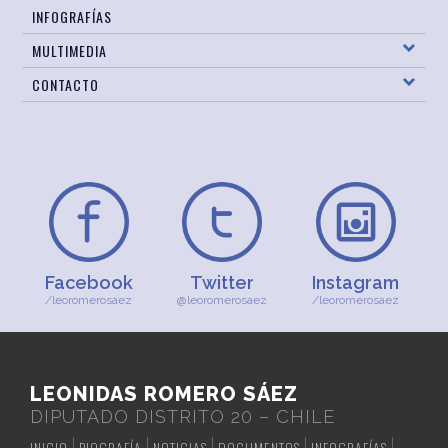
INFOGRAFÍAS
MULTIMEDIA
CONTACTO
Facebook
Twitter
Instagram
/leoromerosaez
@leoromerosaez
/leoromerosaez
LEONIDAS ROMERO SÁEZ
DIPUTADO DISTRITO 20 – CHILE
INICIO
BIOGRAFÍA
NOTICIAS
DOCUMENTOS
INFOGRAFÍAS