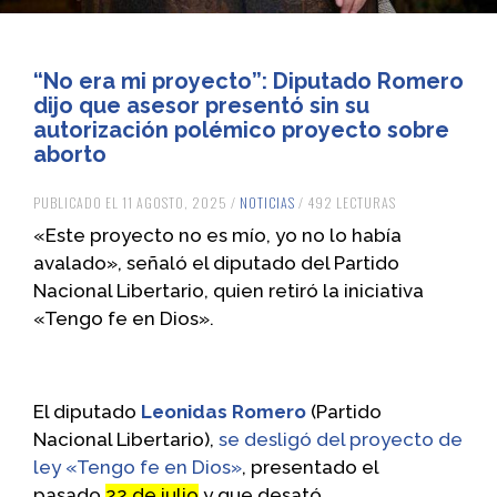
“No era mi proyecto”: Diputado Romero
dijo que asesor presentó sin su
autorización polémico proyecto sobre
aborto
PUBLICADO EL 11 AGOSTO, 2025 /
NOTICIAS
/ 492 LECTURAS
«Este proyecto no es mío, yo no lo había
avalado», señaló el diputado del Partido
Nacional Libertario, quien retiró la iniciativa
«Tengo fe en Dios».
El diputado
Leonidas Romero
(Partido
Nacional Libertario),
se desligó del proyecto de
ley «Tengo fe en Dios»
, presentado el
pasado
22 de julio
y que desató