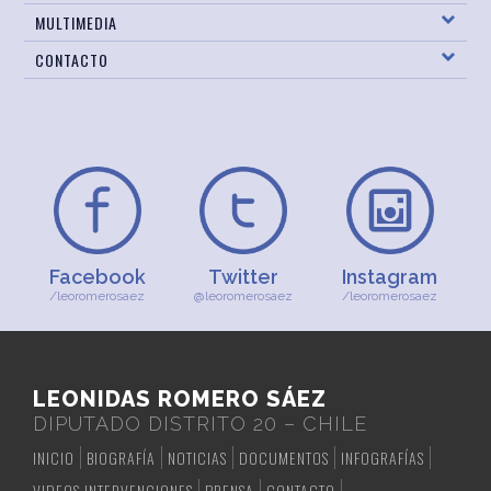
MULTIMEDIA
CONTACTO
Facebook
Twitter
Instagram
/leoromerosaez
@leoromerosaez
/leoromerosaez
LEONIDAS ROMERO SÁEZ
DIPUTADO DISTRITO 20 – CHILE
INICIO
BIOGRAFÍA
NOTICIAS
DOCUMENTOS
INFOGRAFÍAS
VIDEOS INTERVENCIONES
PRENSA
CONTACTO