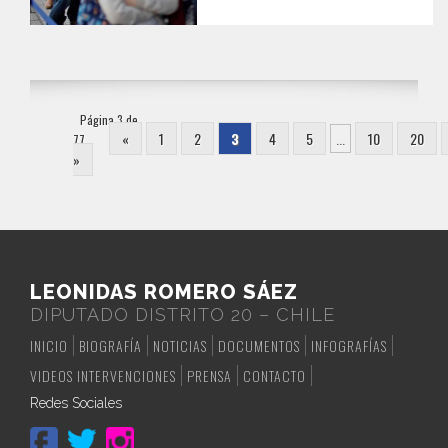
Página 3 de
«
1
2
3
4
5
...
10
20
77
»
LEONIDAS ROMERO SÁEZ
DIPUTADO DISTRITO 20 – CHILE
INICIO
BIOGRAFÍA
NOTICIAS
DOCUMENTOS
INFOGRAFÍAS
VIDEOS INTERVENCIONES
PRENSA
CONTACTO
Redes Sociales