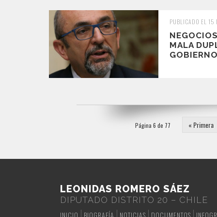
PUBLICADO EL 15
NEGOCIOS 
MALA DUP
GOBIERNO
« Primera
Página 6 de 77
LEONIDAS ROMERO SÁEZ
DIPUTADO DISTRITO 20 – CHILE
INICIO
BIOGRAFÍA
NOTICIAS
DOCUMENTOS
INFOGR