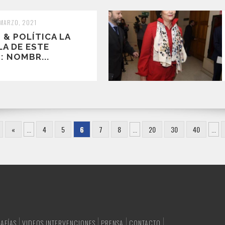
 MARZO, 2021
& POLÍTICA LA
LA DE ESTE
: NOMBR...
«
...
4
5
6
7
8
...
20
30
40
...
AFÍAS
VIDEOS INTERVENCIONES
PRENSA
CONTACTO