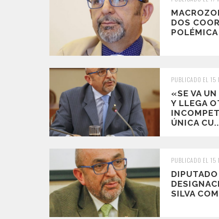
MACROZON
DOS COOR
POLÉMICA
PUBLICADO EL 15
«SE VA U
Y LLEGA O
INCOMPET
ÚNICA CU..
PUBLICADO EL 15
DIPUTADO
DESIGNAC
SILVA COM