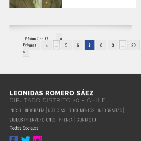
«
Página 7 de 77
Primera
«
...
5
6
7
8
9
...
20
»
LEONIDAS ROMERO SÁEZ
DIPUTADO DISTRITO 20 – CHILE
INICIO
BIOGRAFÍA
NOTICIAS
DOCUMENTOS
INFOGRAFÍAS
VIDEOS INTERVENCIONES
PRENSA
CONTACTO
Redes Sociales