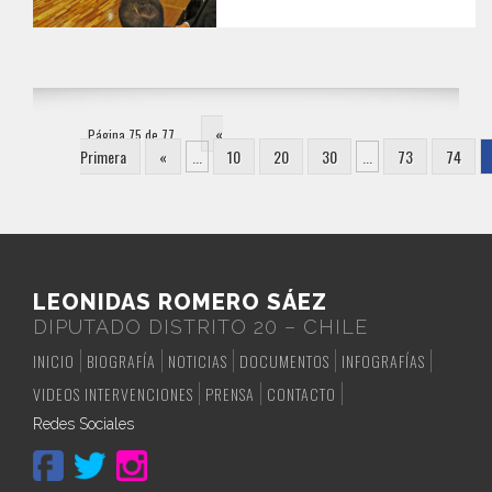
«
Página 75 de 77
Primera
«
...
10
20
30
...
73
74
LEONIDAS ROMERO SÁEZ
DIPUTADO DISTRITO 20 – CHILE
INICIO
BIOGRAFÍA
NOTICIAS
DOCUMENTOS
INFOGRAFÍAS
VIDEOS INTERVENCIONES
PRENSA
CONTACTO
Redes Sociales