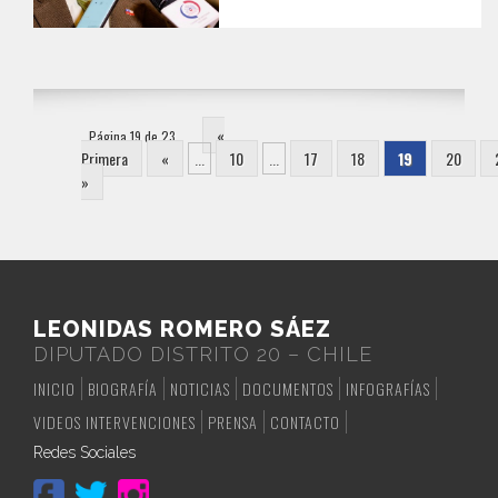
«
Página 19 de 23
Primera
«
...
10
...
17
18
19
20
»
LEONIDAS ROMERO SÁEZ
DIPUTADO DISTRITO 20 – CHILE
INICIO
BIOGRAFÍA
NOTICIAS
DOCUMENTOS
INFOGRAFÍAS
VIDEOS INTERVENCIONES
PRENSA
CONTACTO
Redes Sociales